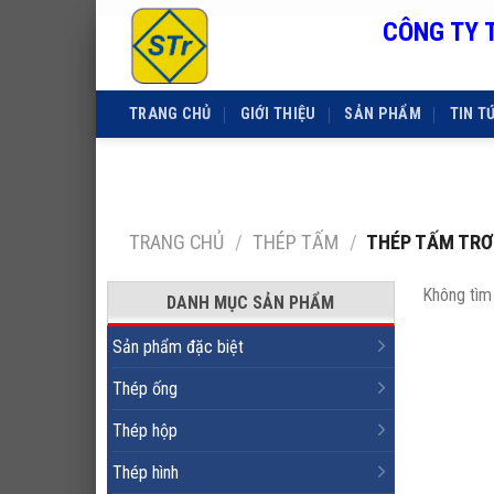
CÔNG TY 
Skip
to
content
TRANG CHỦ
GIỚI THIỆU
SẢN PHẨM
TIN T
TRANG CHỦ
/
THÉP TẤM
/
THÉP TẤM TR
Không tìm
DANH MỤC SẢN PHẨM
Sản phẩm đặc biệt
Thép ống
Thép hộp
Thép hình