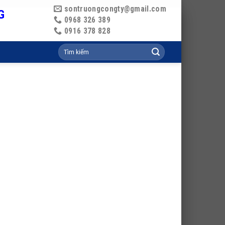
sontruongcongty@gmail.com
G
0968 326 389
0916 378 828
Tìm
kiếm: