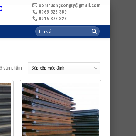
sontruongcongty@gmail.com
G
0968 326 389
0916 378 828
Tìm
kiếm:
 3 sản phẩm