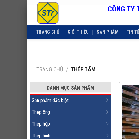
CÔNG TY 
Skip
to
content
TRANG CHỦ
GIỚI THIỆU
SẢN PHẨM
TIN T
TRANG CHỦ
/
THÉP TẤM
DANH MỤC SẢN PHẨM
Sản phẩm đặc biệt
Thép ống
Thép hộp
Thép hình