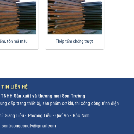
kẽm, tôn mã màu
Thép tấm chống trượt
TIN LIÊN HỆ
 TNHH Sản xuất và thương mại Sơn Trường
ng cấp trang thiết bị, sản phẩm cơ khí, thi công công trình điện...
hỉ: Giang Liễu - Phương Liễu - Quế Võ - Bắc Ninh
l: sontruongcongty@gmail.com