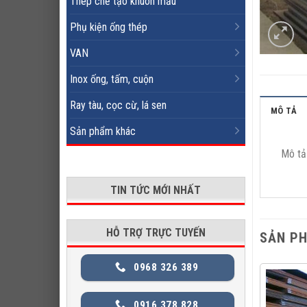
Thép chế tạo khuôn mẫu
Phụ kiện ống thép
VAN
Inox ống, tấm, cuộn
Ray tàu, cọc cừ, lá sen
MÔ TẢ
Sản phẩm khác
Mô tả
TIN TỨC MỚI NHẤT
HỖ TRỢ TRỰC TUYẾN
SẢN P
0968 326 389
0916 378 828