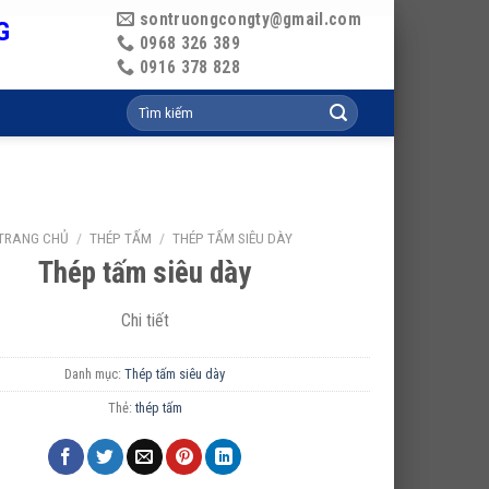
sontruongcongty@gmail.com
G
0968 326 389
0916 378 828
Tìm
kiếm:
TRANG CHỦ
/
THÉP TẤM
/
THÉP TẤM SIÊU DÀY
Thép tấm siêu dày
Chi tiết
Danh mục:
Thép tấm siêu dày
Thẻ:
thép tấm