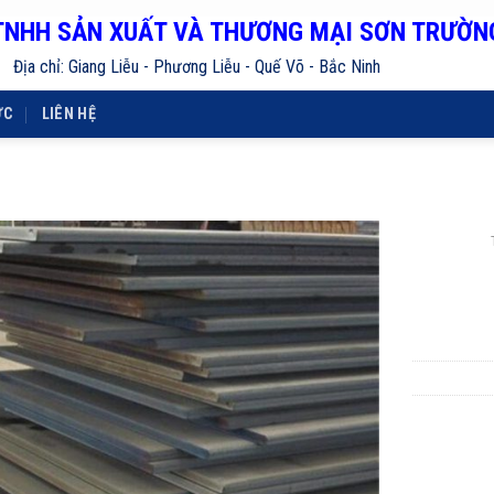
TNHH SẢN XUẤT VÀ THƯƠNG MẠI SƠN TRƯỜN
Địa chỉ: Giang Liễu - Phương Liễu - Quế Võ - Bắc Ninh
ỨC
LIÊN HỆ