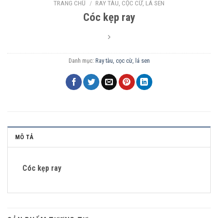
TRANG CHỦ
/
RAY TÀU, CỌC CỪ, LÁ SEN
Cóc kẹp ray
Danh mục:
Ray tàu, cọc cừ, lá sen
MÔ TẢ
Cóc kẹp ray